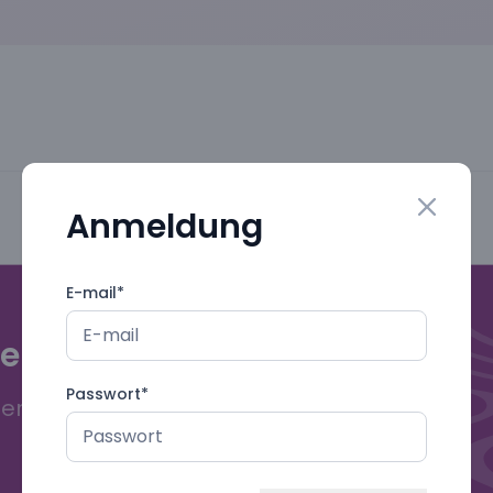
Anmeldung
Close mo
E-mail
*
gebuch!
Passwort
*
deren