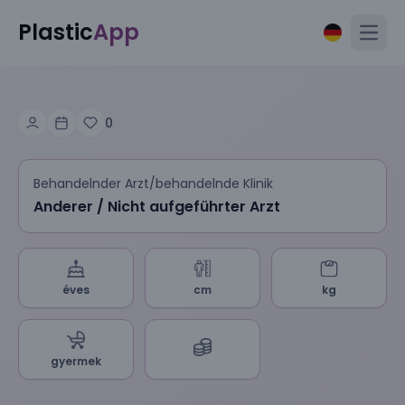
Plastic
App
Open
0
Behandelnder Arzt/behandelnde Klinik
Anderer / Nicht aufgeführter Arzt
éves
cm
kg
gyermek