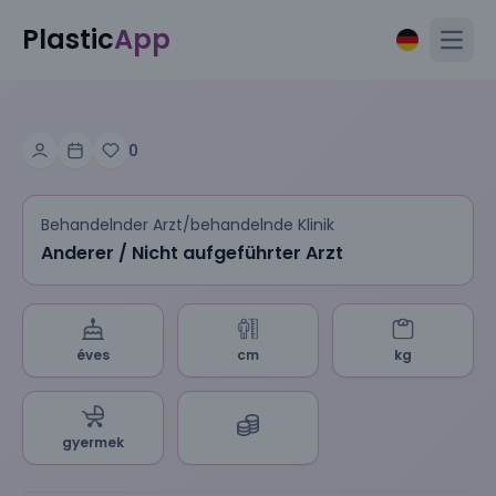
Plastic
App
Open
0
Behandelnder Arzt/behandelnde Klinik
Anderer / Nicht aufgeführter Arzt
éves
cm
kg
gyermek