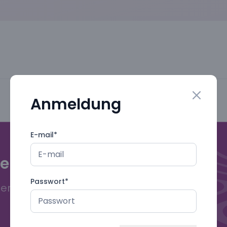
Anmeldung
Close mo
E-mail
*
gebuch!
Passwort
*
deren