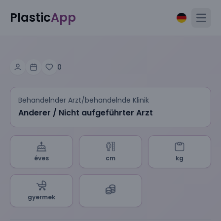
Plastic
App
Open
0
Behandelnder Arzt/behandelnde Klinik
Anderer / Nicht aufgeführter Arzt
éves
cm
kg
gyermek