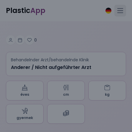
Plastic
App
Open
0
Behandelnder Arzt/behandelnde Klinik
Anderer / Nicht aufgeführter Arzt
éves
cm
kg
gyermek