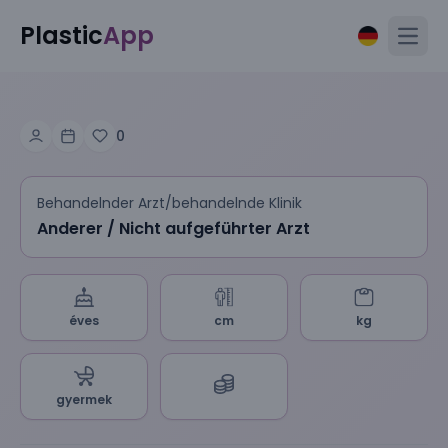
Plastic
App
Open
0
Behandelnder Arzt/behandelnde Klinik
Anderer / Nicht aufgeführter Arzt
éves
cm
kg
gyermek