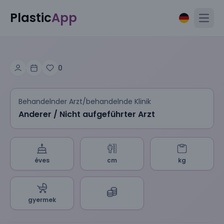
Plastic
App
Open
0
Behandelnder Arzt/behandelnde Klinik
Anderer / Nicht aufgeführter Arzt
éves
cm
kg
gyermek