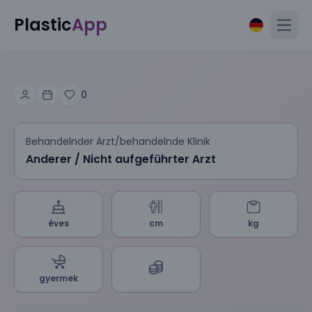
Plastic
App
Open
0
Behandelnder Arzt/behandelnde Klinik
Anderer / Nicht aufgeführter Arzt
éves
cm
kg
gyermek