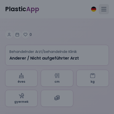
Plastic
App
Open
0
Behandelnder Arzt/behandelnde Klinik
Anderer / Nicht aufgeführter Arzt
éves
cm
kg
gyermek