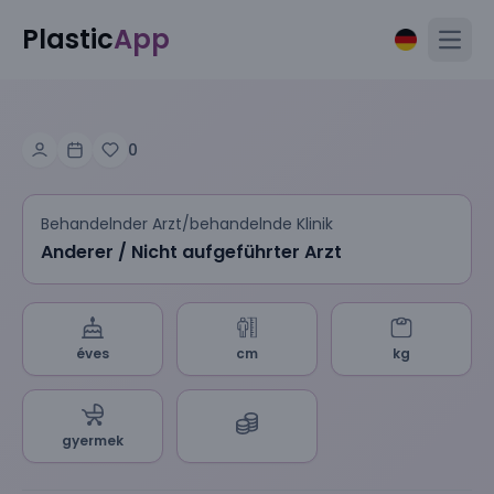
Plastic
App
Open
0
Behandelnder Arzt/behandelnde Klinik
Anderer / Nicht aufgeführter Arzt
éves
cm
kg
gyermek