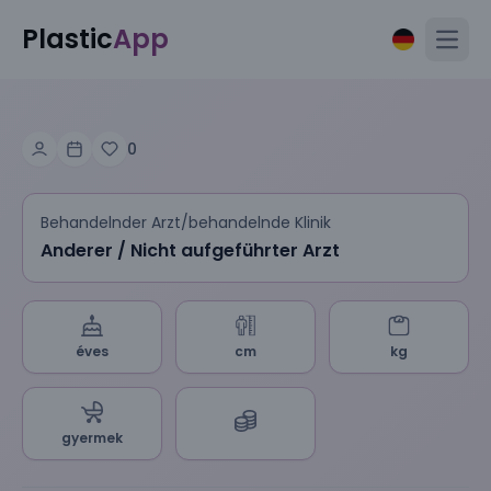
Plastic
App
Open
0
Behandelnder Arzt/behandelnde Klinik
Anderer / Nicht aufgeführter Arzt
éves
cm
kg
gyermek