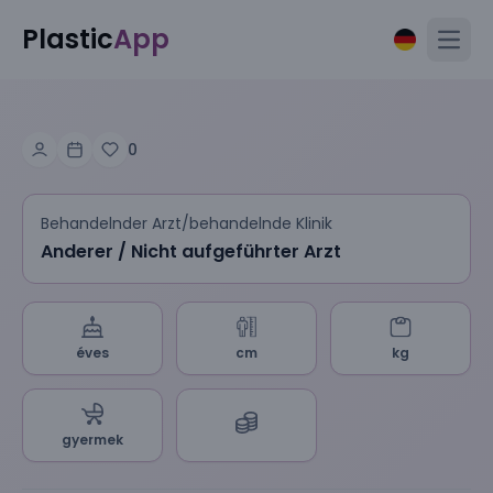
Plastic
App
Open
0
Behandelnder Arzt/behandelnde Klinik
Anderer / Nicht aufgeführter Arzt
éves
cm
kg
gyermek