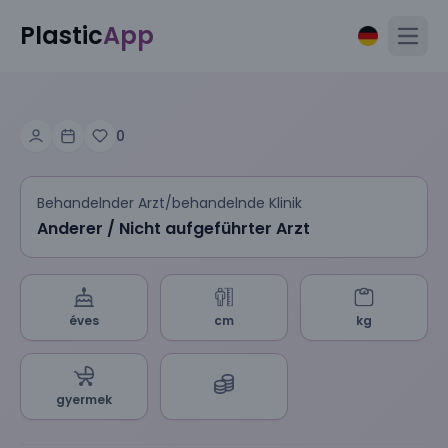
Plastic
App
Open
0
Behandelnder Arzt/behandelnde Klinik
Anderer / Nicht aufgeführter Arzt
éves
cm
kg
gyermek