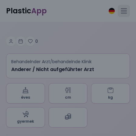
Plastic
App
Open
0
Behandelnder Arzt/behandelnde Klinik
Anderer / Nicht aufgeführter Arzt
éves
cm
kg
gyermek