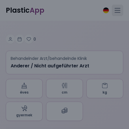
Plastic
App
Open
0
Behandelnder Arzt/behandelnde Klinik
Anderer / Nicht aufgeführter Arzt
éves
cm
kg
gyermek