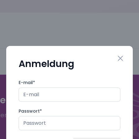
Anmeldung
Close mo
E-mail
*
gebuch!
Passwort
*
deren