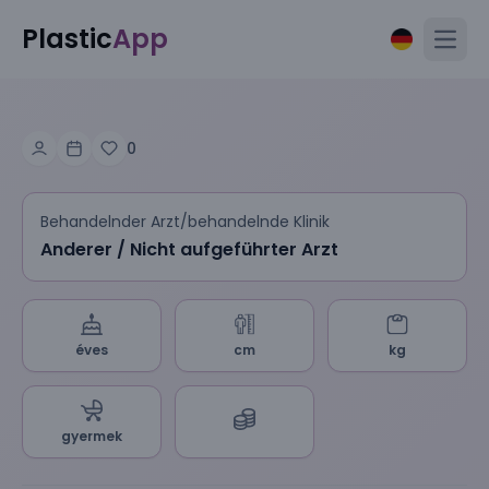
Plastic
App
Open
0
Behandelnder Arzt/behandelnde Klinik
Anderer / Nicht aufgeführter Arzt
éves
cm
kg
gyermek