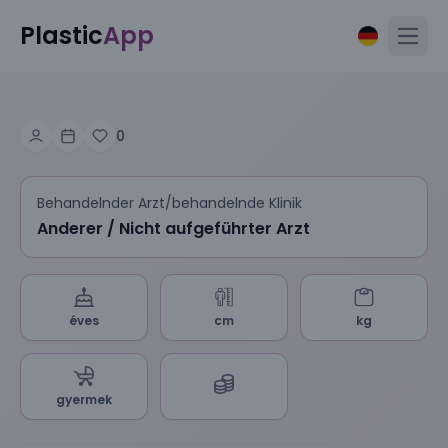
Plastic
App
Open
0
Behandelnder Arzt/behandelnde Klinik
Anderer / Nicht aufgeführter Arzt
éves
cm
kg
gyermek