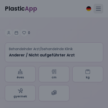
Plastic
App
Open
0
Behandelnder Arzt/behandelnde Klinik
Anderer / Nicht aufgeführter Arzt
éves
cm
kg
gyermek