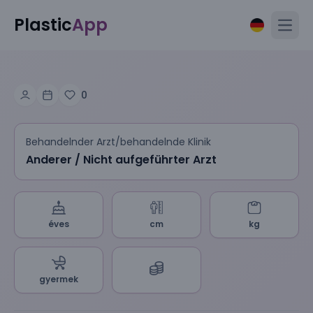
Plastic
App
Open
0
Behandelnder Arzt/behandelnde Klinik
Anderer / Nicht aufgeführter Arzt
éves
cm
kg
gyermek