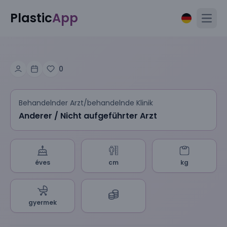
Plastic
App
Open
0
Behandelnder Arzt/behandelnde Klinik
Anderer / Nicht aufgeführter Arzt
éves
cm
kg
gyermek