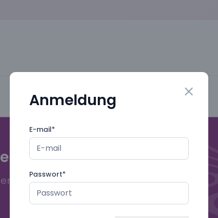
Anmeldung
Close mo
E-mail
*
gebuch!
Passwort
*
deren