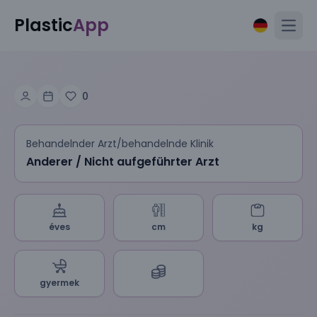
Plastic
App
Open
0
Behandelnder Arzt/behandelnde Klinik
Anderer / Nicht aufgeführter Arzt
éves
cm
kg
gyermek