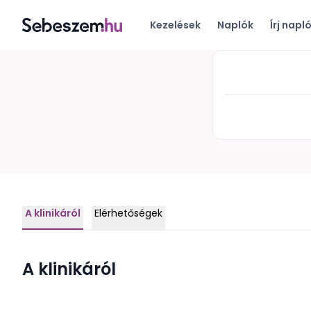
Kezelések
Naplók
Írj napl
A klinikáról
Elérhetőségek
A klinikáról