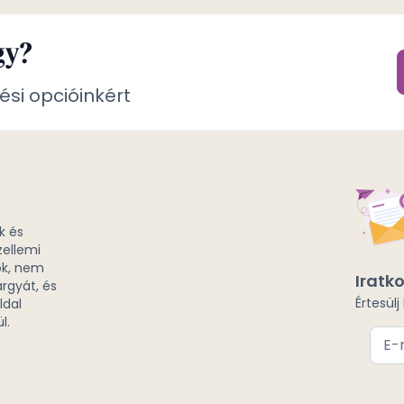
gy?
ési opcióinkért
k és
zellemi
ók, nem
Iratko
rgyát, és
Értesülj
ldal
l.