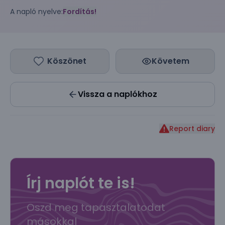
A napló nyelve:
Fordítás!
Köszönet
Követem
Vissza a naplókhoz
Report diary
Írj naplót te is!
Oszd meg tapasztalatodat
másokkal