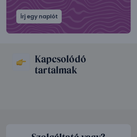
Írj egy naplót
Kapcsolódó
tartalmak
Szolgáltató vagy?