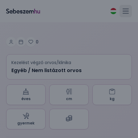
Open
0
Kezelést végző orvos/klinika
Egyéb / Nem listázott orvos
éves
cm
kg
gyermek