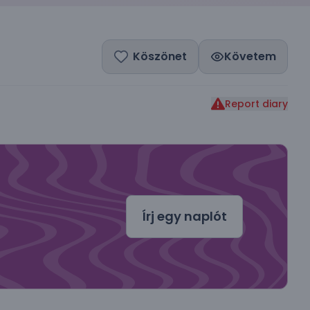
Köszönet
Követem
Report diary
dal
Írj egy naplót