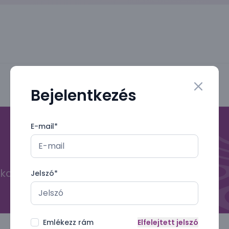
Bejelentkezés
Close mo
E-mail
*
kal
Jelszó
*
Emlékezz rám
Elfelejtett jelszó