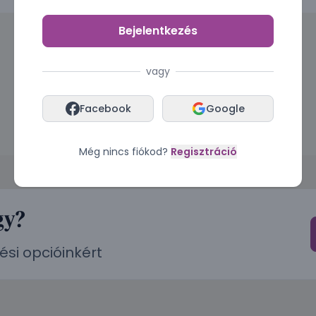
Bejelentkezés
vagy
Facebook
Google
Még nincs fiókod?
Regisztráció
gy?
ési opcióinkért