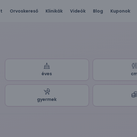
ót
Orvoskereső
Klinikák
Videók
Blog
Kuponok
éves
c
gyermek