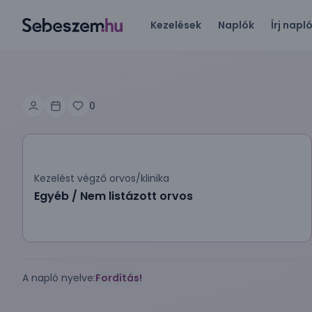
Kezelések
Naplók
Írj napl
0
Kezelést végző orvos/klinika
Egyéb / Nem listázott orvos
A napló nyelve:
Fordítás!