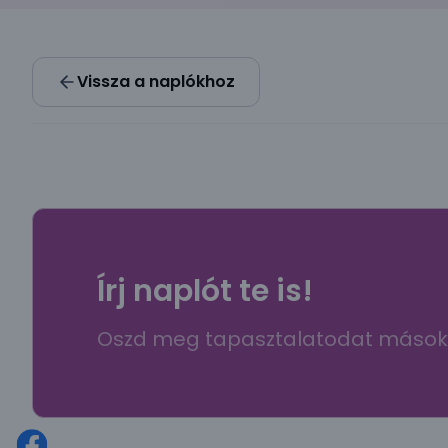
Vissza a naplókhoz
Írj naplót te is!
Oszd meg tapasztalatodat mások