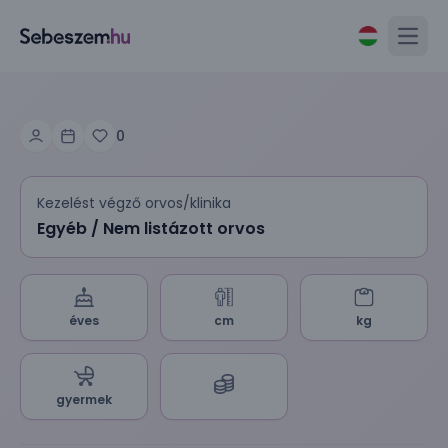
Open
0
Kezelést végző orvos/klinika
Egyéb / Nem listázott orvos
éves
cm
kg
gyermek