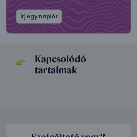
Írj egy naplót
Kapcsolódó
tartalmak
Szolgáltató vagy?