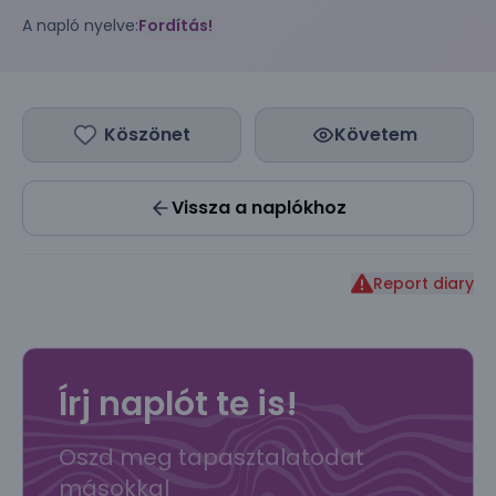
A napló nyelve:
Fordítás!
Köszönet
Követem
Vissza a naplókhoz
Report diary
Írj naplót te is!
Oszd meg tapasztalatodat
másokkal