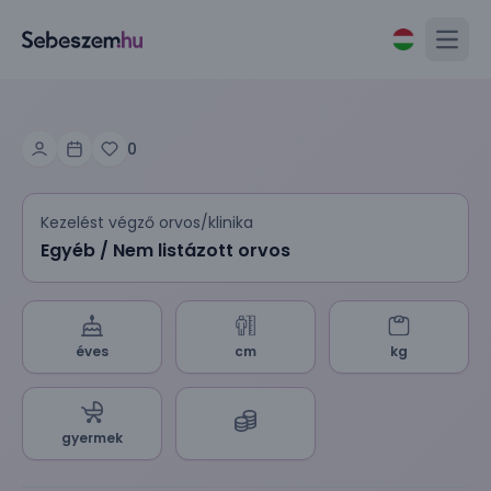
Open
0
Kezelést végző orvos/klinika
Egyéb / Nem listázott orvos
éves
cm
kg
gyermek