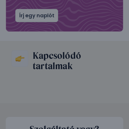
Írj egy naplót
Kapcsolódó
tartalmak
Szolgáltató vagy?