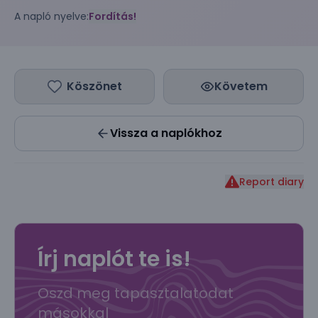
A napló nyelve:
Fordítás!
Köszönet
Követem
Vissza a naplókhoz
Report diary
Írj naplót te is!
Oszd meg tapasztalatodat
másokkal