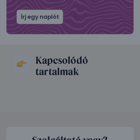
Írj egy naplót
Kapcsolódó
tartalmak
Szolgáltató vagy?