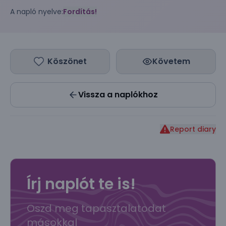
A napló nyelve:
Fordítás!
Köszönet
Követem
Vissza a naplókhoz
Report diary
Írj naplót te is!
Oszd meg tapasztalatodat
másokkal