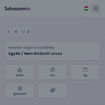
Open
0
Kezelést végző orvos/klinika
Egyéb / Nem listázott orvos
éves
cm
kg
gyermek