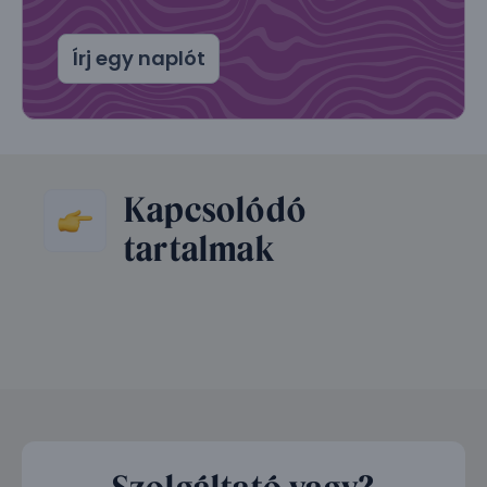
Írj egy naplót
Kapcsolódó
tartalmak
Szolgáltató vagy?