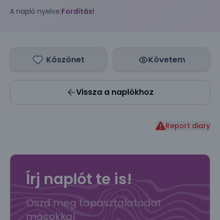
A napló nyelve:
Fordítás!
Köszönet
Követem
Vissza a naplókhoz
Report diary
Írj naplót te is!
Oszd meg tapasztalatodat
másokkal