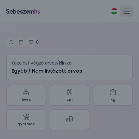
Open
0
Kezelést végző orvos/klinika
Egyéb / Nem listázott orvos
éves
cm
kg
gyermek