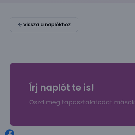
Vissza a naplókhoz
Írj naplót te is!
Oszd meg tapasztalatodat mások