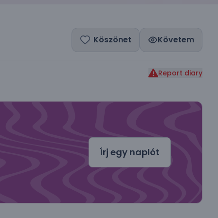
Köszönet
Követem
Report diary
dal
Írj egy naplót