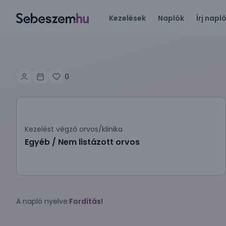
Kezelések
Naplók
Írj napl
0
Kezelést végző orvos/klinika
Egyéb / Nem listázott orvos
A napló nyelve:
Fordítás!