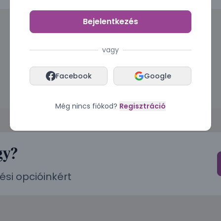
Bejelentkezés
vagy
Facebook
Google
Még nincs fiókod?
Regisztráció
gy?
ési opcióinkért