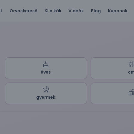
ót
Orvoskereső
Klinikák
Videók
Blog
Kuponok
éves
c
gyermek