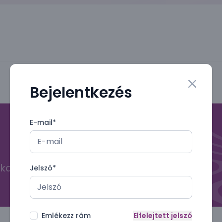
Bejelentkezés
Close mo
E-mail
*
kal
Jelszó
*
Emlékezz rám
Elfelejtett jelszó