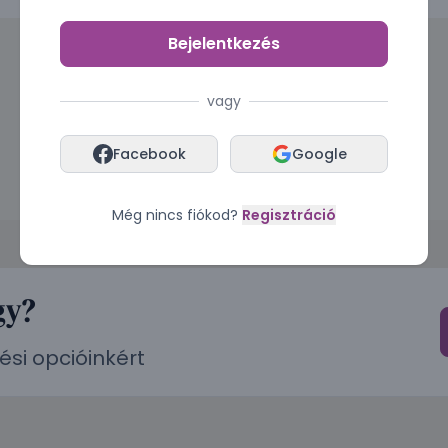
Bejelentkezés
vagy
Facebook
Google
Még nincs fiókod?
Regisztráció
gy?
ési opcióinkért