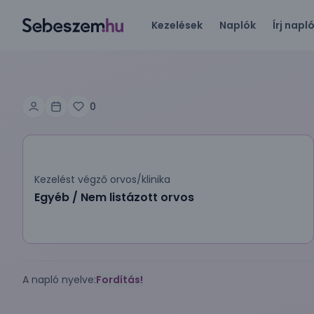
Kezelések
Naplók
Írj napl
0
Kezelést végző orvos/klinika
Egyéb / Nem listázott orvos
A napló nyelve:
Fordítás!