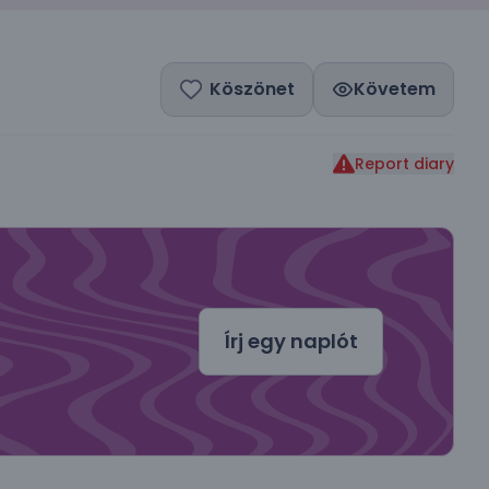
Köszönet
Követem
Report diary
dal
Írj egy naplót