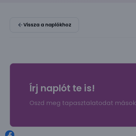
Vissza a naplókhoz
Írj naplót te is!
Oszd meg tapasztalatodat mások