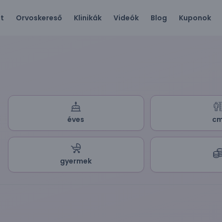
ót
Orvoskereső
Klinikák
Videók
Blog
Kuponok
éves
c
gyermek