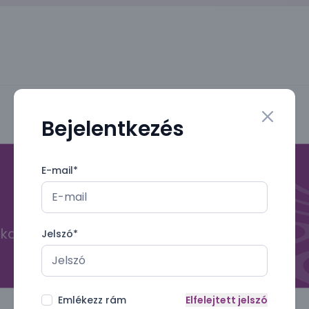
Bejelentkezés
Close mo
E-mail
*
kal
Jelszó
*
Emlékezz rám
Elfelejtett jelszó