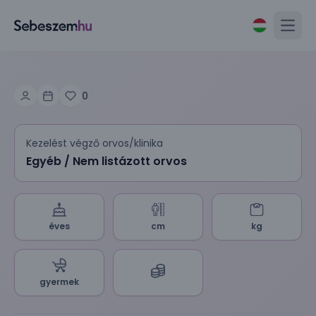
Open
0
Kezelést végző orvos/klinika
Egyéb / Nem listázott orvos
éves
cm
kg
gyermek