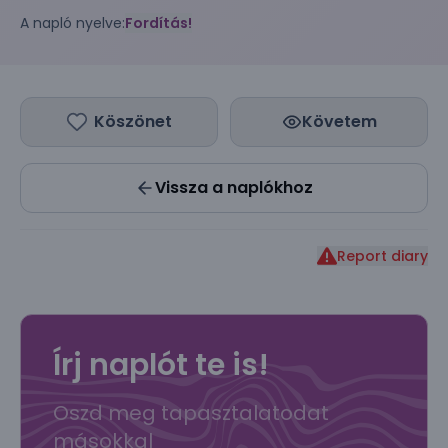
A napló nyelve:
Fordítás!
Köszönet
Követem
Vissza a naplókhoz
Report diary
Írj naplót te is!
Oszd meg tapasztalatodat
másokkal