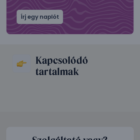
Írj egy naplót
Kapcsolódó
tartalmak
Szolgáltató vagy?