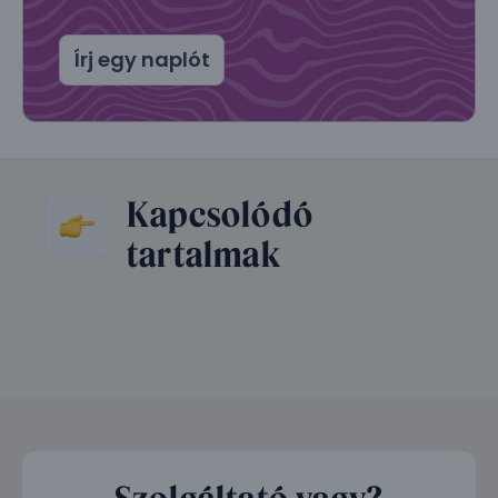
Írj egy naplót
Kapcsolódó
tartalmak
Szolgáltató vagy?