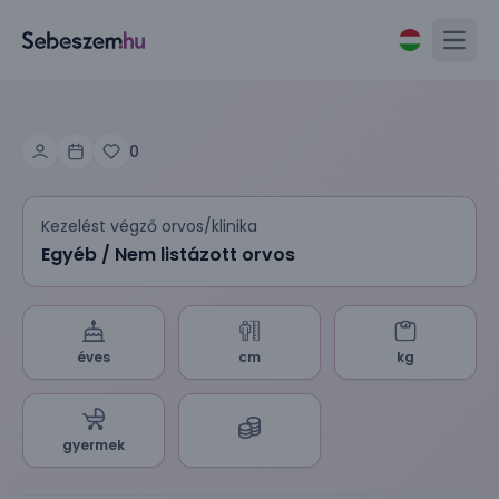
Open
0
Kezelést végző orvos/klinika
Egyéb / Nem listázott orvos
éves
cm
kg
gyermek