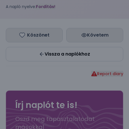
A napló nyelve:
Fordítás!
Köszönet
Követem
Vissza a naplókhoz
Report diary
Írj naplót te is!
Oszd meg tapasztalatodat
másokkal