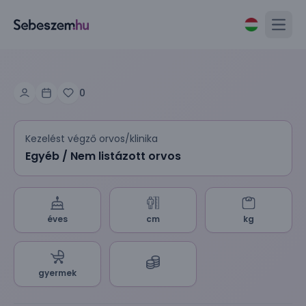
Open
0
Kezelést végző orvos/klinika
Egyéb / Nem listázott orvos
éves
cm
kg
gyermek