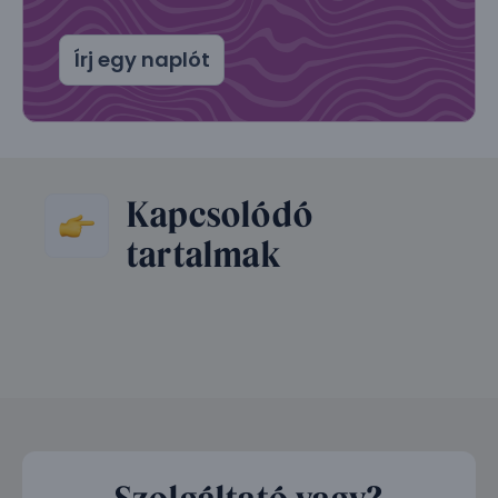
Írj egy naplót
Kapcsolódó
tartalmak
Szolgáltató vagy?