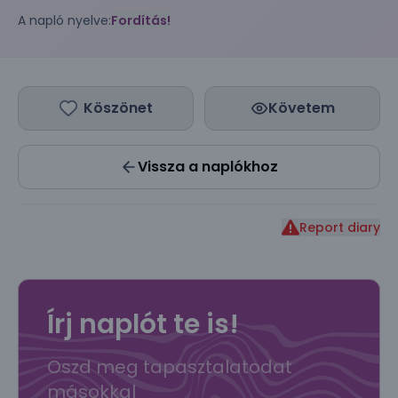
A napló nyelve:
Fordítás!
Köszönet
Követem
Vissza a naplókhoz
Report diary
Írj naplót te is!
Oszd meg tapasztalatodat
másokkal