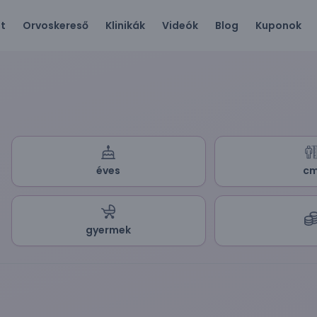
ót
Orvoskereső
Klinikák
Videók
Blog
Kuponok
éves
c
gyermek