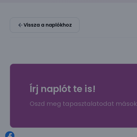
Vissza a naplókhoz
Írj naplót te is!
Oszd meg tapasztalatodat mások