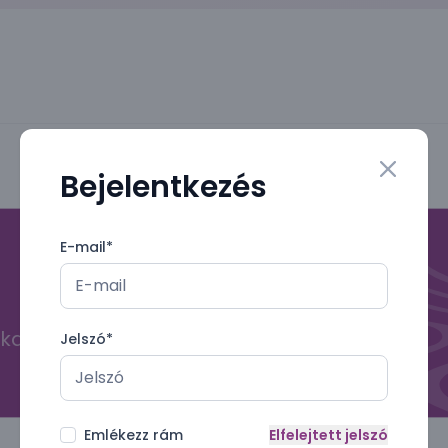
Bejelentkezés
Close mo
E-mail
*
kal
Jelszó
*
Emlékezz rám
Elfelejtett jelszó