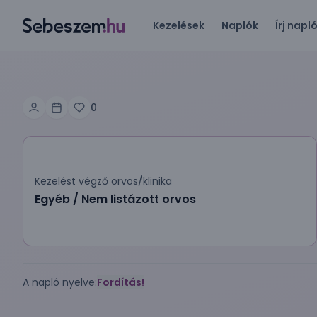
Kezelések
Naplók
Írj napl
0
Kezelést végző orvos/klinika
Egyéb / Nem listázott orvos
A napló nyelve:
Fordítás!