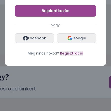
Bejelentkezés
vagy
Facebook
Google
Még nincs fiókod?
Regisztráció
gy?
ési opcióinkért