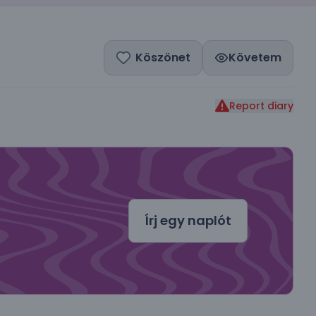
Köszönet
Követem
Report diary
dal
Írj egy naplót