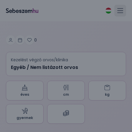
Open
0
Kezelést végző orvos/klinika
Egyéb / Nem listázott orvos
éves
cm
kg
gyermek