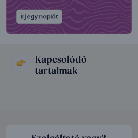
Írj egy naplót
Kapcsolódó
tartalmak
Szolgáltató vagy?