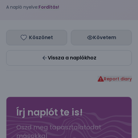
A napló nyelve:
Fordítás!
Köszönet
Követem
Vissza a naplókhoz
Report diary
Írj naplót te is!
Oszd meg tapasztalatodat
másokkal