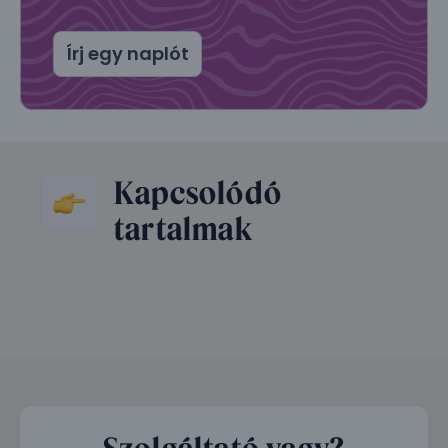
Írj egy naplót
Kapcsolódó
tartalmak
Szolgáltató vagy?