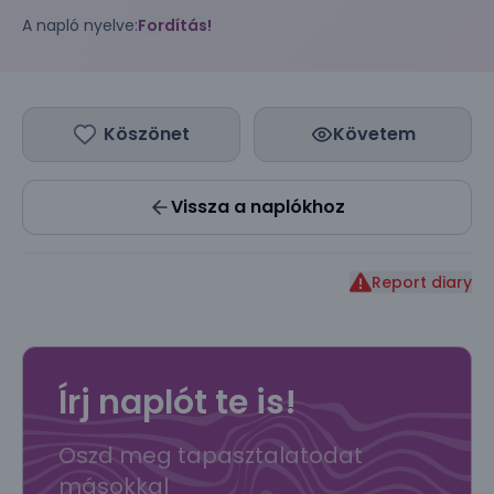
A napló nyelve:
Fordítás!
Köszönet
Követem
Vissza a naplókhoz
Report diary
Írj naplót te is!
Oszd meg tapasztalatodat
másokkal