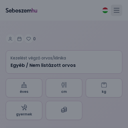
Open
0
Kezelést végző orvos/klinika
Egyéb / Nem listázott orvos
éves
cm
kg
gyermek