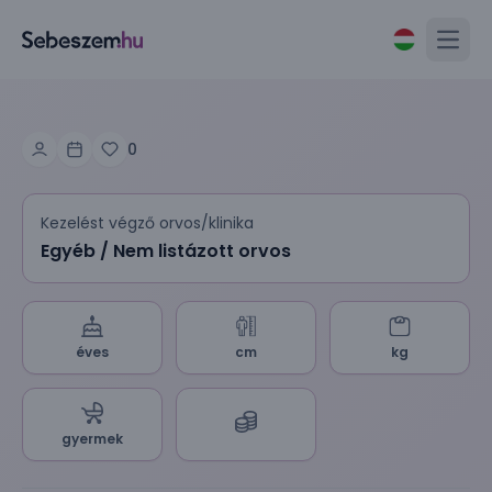
Open
0
Kezelést végző orvos/klinika
Egyéb / Nem listázott orvos
éves
cm
kg
gyermek