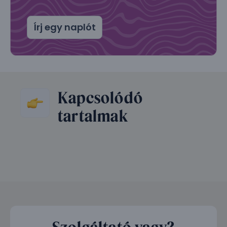
Írj egy naplót
Kapcsolódó
tartalmak
Szolgáltató vagy?