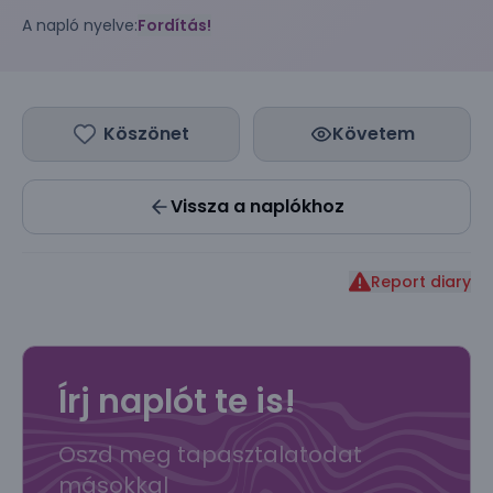
A napló nyelve:
Fordítás!
Köszönet
Követem
Vissza a naplókhoz
Report diary
Írj naplót te is!
Oszd meg tapasztalatodat
másokkal