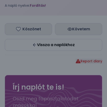
A napló nyelve:
Fordítás!
Köszönet
Követem
Vissza a naplókhoz
Report diary
Írj naplót te is!
Oszd meg tapasztalatodat
másokkal