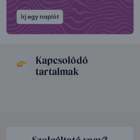
Írj egy naplót
Kapcsolódó
tartalmak
Szolgáltató vagy?