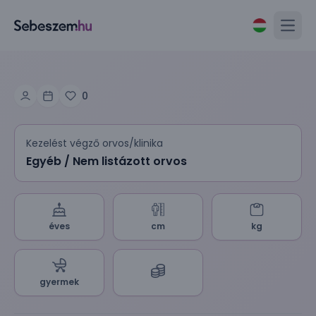
Open
0
Kezelést végző orvos/klinika
Egyéb / Nem listázott orvos
éves
cm
kg
gyermek