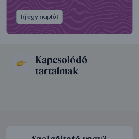
Írj egy naplót
Kapcsolódó
tartalmak
Szolgáltató vagy?