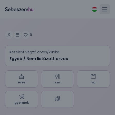
Open
0
Kezelést végző orvos/klinika
Egyéb / Nem listázott orvos
éves
cm
kg
gyermek