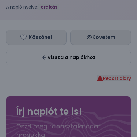
A napló nyelve:
Fordítás!
Köszönet
Követem
Vissza a naplókhoz
Report diary
Írj naplót te is!
Oszd meg tapasztalatodat
másokkal