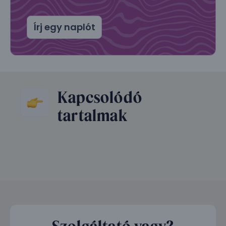
Írj egy naplót
Kapcsolódó
tartalmak
Szolgáltató vagy?