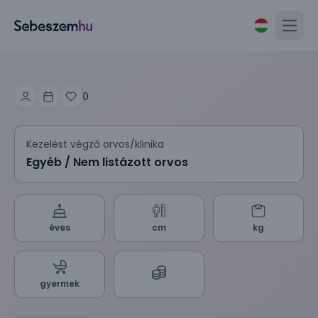
Open
0
Kezelést végző orvos/klinika
Egyéb / Nem listázott orvos
éves
cm
kg
gyermek