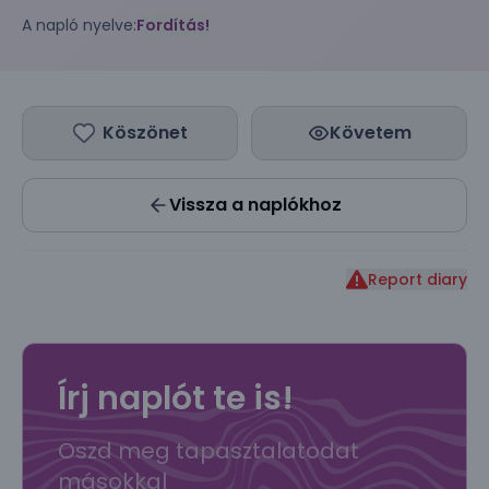
A napló nyelve:
Fordítás!
Köszönet
Követem
Vissza a naplókhoz
Report diary
Írj naplót te is!
Oszd meg tapasztalatodat
másokkal