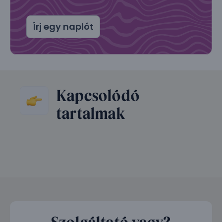
Írj egy naplót
Kapcsolódó
tartalmak
Szolgáltató vagy?