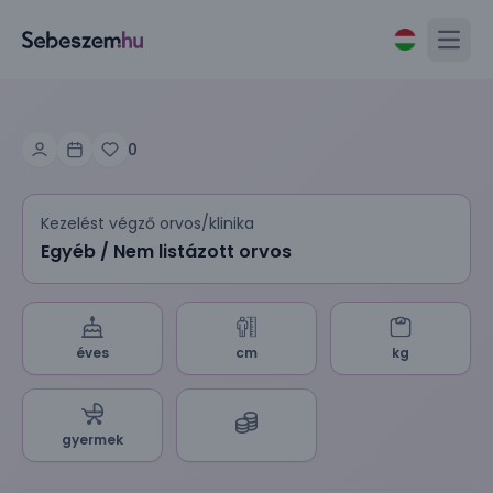
Open
0
Kezelést végző orvos/klinika
Egyéb / Nem listázott orvos
éves
cm
kg
gyermek