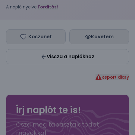
A napló nyelve:
Fordítás!
Köszönet
Követem
Vissza a naplókhoz
Report diary
Írj naplót te is!
Oszd meg tapasztalatodat
másokkal