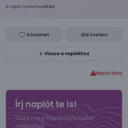
A napló nyelve:
Fordítás!
Köszönet
Követem
Vissza a naplókhoz
Report diary
Írj naplót te is!
Oszd meg tapasztalatodat
másokkal