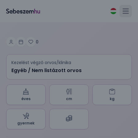
Open
0
Kezelést végző orvos/klinika
Egyéb / Nem listázott orvos
éves
cm
kg
gyermek