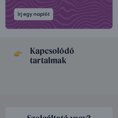
Írj egy naplót
Kapcsolódó
tartalmak
Szolgáltató vagy?