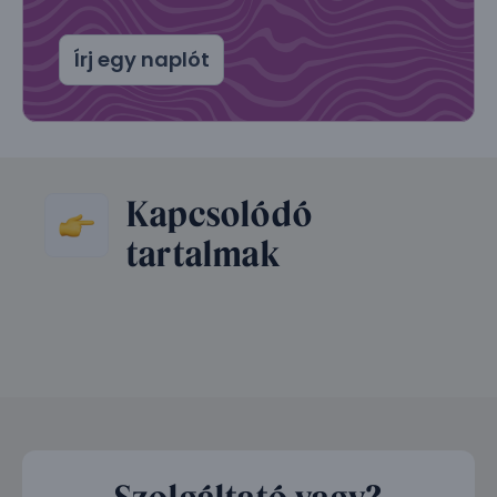
Írj egy naplót
Kapcsolódó
tartalmak
Szolgáltató vagy?