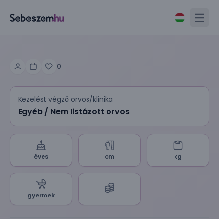
Open
0
Kezelést végző orvos/klinika
Egyéb / Nem listázott orvos
éves
cm
kg
gyermek