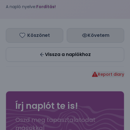
A napló nyelve:
Fordítás!
Köszönet
Követem
Vissza a naplókhoz
Report diary
Írj naplót te is!
Oszd meg tapasztalatodat
másokkal