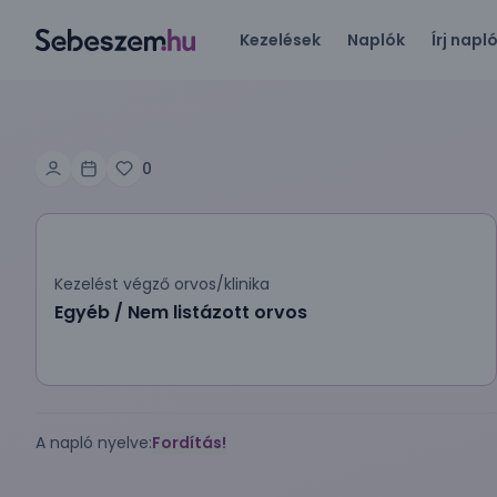
Kezelések
Naplók
Írj napl
0
Kezelést végző orvos/klinika
Egyéb / Nem listázott orvos
A napló nyelve:
Fordítás!