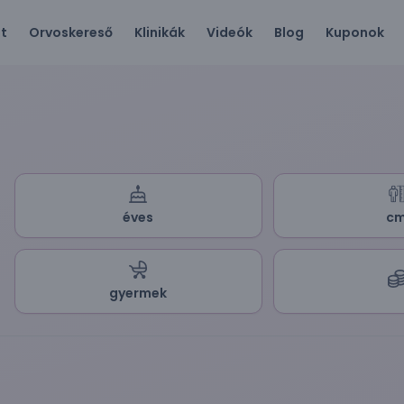
ót
Orvoskereső
Klinikák
Videók
Blog
Kuponok
éves
c
gyermek