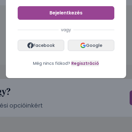
Bejelentkezés
vagy
Facebook
Google
Még nincs fiókod?
Regisztráció
gy?
ési opcióinkért