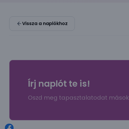
Vissza a naplókhoz
Írj naplót te is!
Oszd meg tapasztalatodat mások