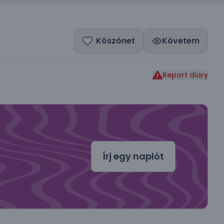
Köszönet
Követem
Report diary
dal
Írj egy naplót