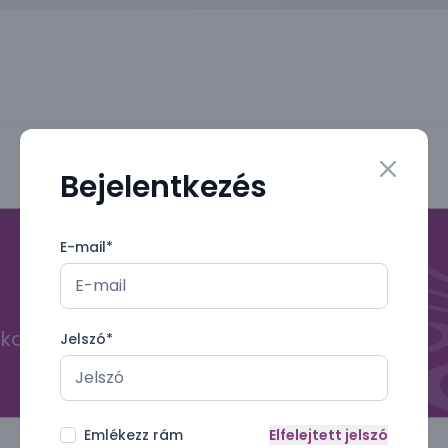
Bejelentkezés
Close mo
E-mail
*
kal
Jelszó
*
Emlékezz rám
Elfelejtett jelszó