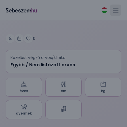
Open
0
Kezelést végző orvos/klinika
Egyéb / Nem listázott orvos
éves
cm
kg
gyermek