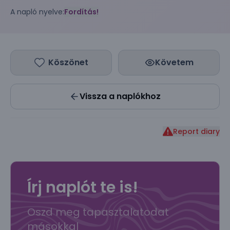
A napló nyelve:
Fordítás!
Köszönet
Követem
Vissza a naplókhoz
Report diary
Írj naplót te is!
Oszd meg tapasztalatodat
másokkal