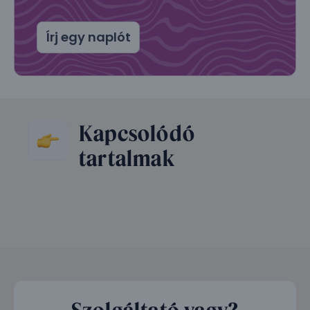
Írj egy naplót
Kapcsolódó
tartalmak
Szolgáltató vagy?