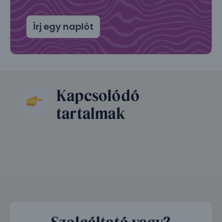
Írj egy naplót
Kapcsolódó
tartalmak
Szolgáltató vagy?