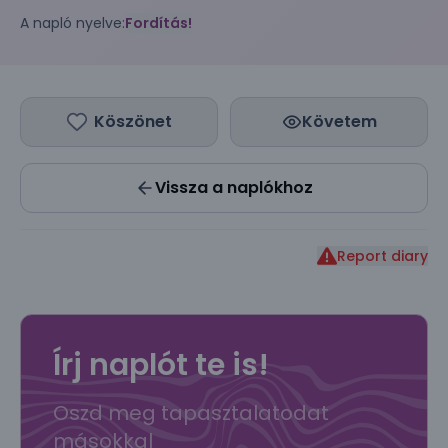
A napló nyelve:
Fordítás!
Köszönet
Követem
Vissza a naplókhoz
Report diary
Írj naplót te is!
Oszd meg tapasztalatodat
másokkal