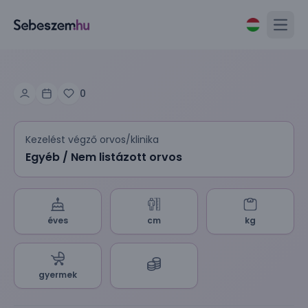
Open
0
Kezelést végző orvos/klinika
Egyéb / Nem listázott orvos
éves
cm
kg
gyermek