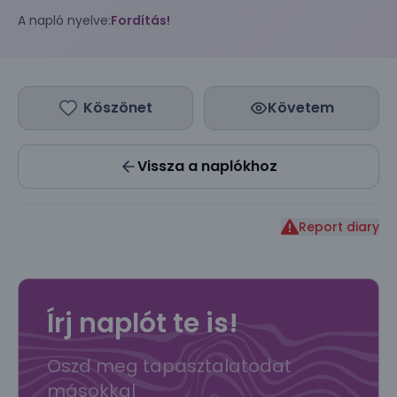
A napló nyelve:
Fordítás!
Köszönet
Követem
Vissza a naplókhoz
Report diary
Írj naplót te is!
Oszd meg tapasztalatodat
másokkal