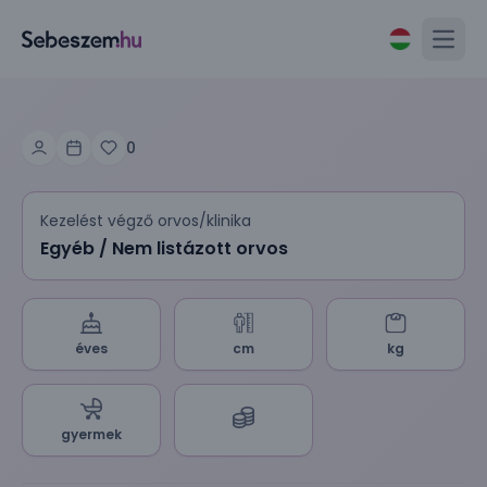
Open
0
Kezelést végző orvos/klinika
Egyéb / Nem listázott orvos
éves
cm
kg
gyermek