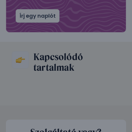
Írj egy naplót
Kapcsolódó
tartalmak
Szolgáltató vagy?